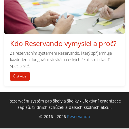
Kdo Reservando vymyslel a proč?
Za rezervačním systémem Reservando, který zpříjemňuje
každodenní fungování stovkám českých škol, stojí dva IT
specialisté.
Číst více
Rezervační systém pro školy a školky - Efektivní organizace
zápisů, třídních schůzek a dalších školních akcí...
© 2016 - 2026
Reservando